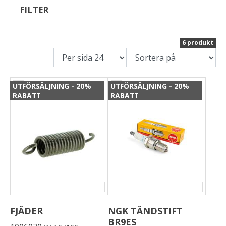
FILTER
Om oss
6 produkt
Förvaring
Sprängskisser
UTFÖRSÄLJNING - 20%
UTFÖRSÄLJNING - 20%
RABATT
RABATT
FJÄDER
NGK TÄNDSTIFT
BR9ES