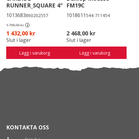
RUNNER_SQUARE 4"
FM19C
1013683
1018611
860202557
544-711454
1 790,00 kr
i
1 432,00 kr
2 468,00 kr
Slut i lager
Slut i lager
Lägg i varukorg
Lägg i varukorg
KONTAKTA OSS