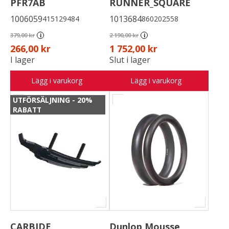
PFR7AB
RUNNER_SQUARE
1006059
1013684
415129484
860202558
379,00 kr
2 190,00 kr
i
i
266,00 kr
1 752,00 kr
I lager
Slut i lager
Lägg i varukorg
Lägg i varukorg
UTFÖRSÄLJNING - 20%
RABATT
CARBIDE
Dunlop Mousse