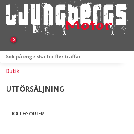
0
Webbutik
Butik
Fordon i lager
UTFÖRSÄLJNING
Verkstad
KAMPANJ
KATEGORIER
BRP
Släpvagnar & Skylift