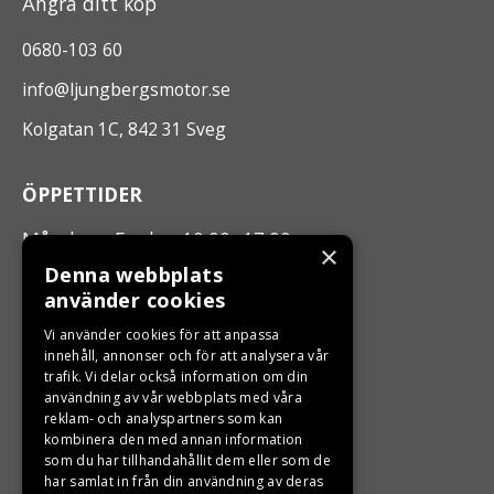
Ångra ditt köp
0680-103 60
info@ljungbergsmotor.se
Kolgatan 1C, 842 31 Sveg
ÖPPETTIDER
Måndag - Fredag 10.00 -17.00
×
Denna webbplats
använder cookies
LJUNGBERGS MOTOR
Vi använder cookies för att anpassa
Din BRP återförsäljare i Sveg!
innehåll, annonser och för att analysera vår
trafik. Vi delar också information om din
användning av vår webbplats med våra
reklam- och analyspartners som kan
kombinera den med annan information
som du har tillhandahållit dem eller som de
har samlat in från din användning av deras