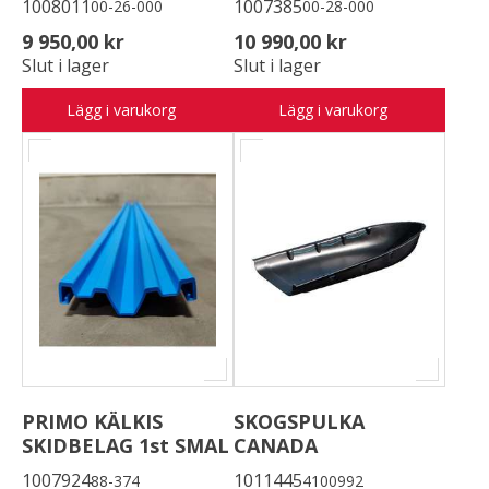
1008011
1007385
00-26-000
00-28-000
9 950,00 kr
10 990,00 kr
Slut i lager
Slut i lager
Lägg i varukorg
Lägg i varukorg
PRIMO KÄLKIS
SKOGSPULKA
SKIDBELAG 1st SMAL
CANADA
1007924
1011445
88-374
4100992