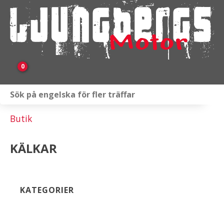
0
Webbutik
Butik
Fordon i lager
KÄLKAR
Verkstad
KAMPANJ
KATEGORIER
BRP
Släpvagnar & Skylift