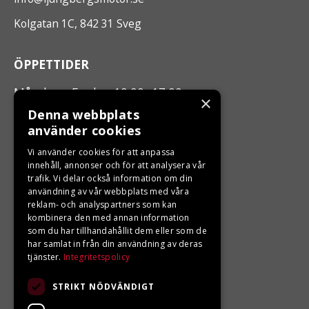
Kolgatan 1C, 842 31 Sveg
ÖPPETTIDER
Måndag - Fredag 10.00 -17.00
×
Denna webbplats
använder cookies
LJUNGBERGS MOTOR
Vi använder cookies för att anpassa
Din BRP återförsäljare i Sveg!
innehåll, annonser och för att analysera vår
trafik. Vi delar också information om din
användning av vår webbplats med våra
reklam- och analyspartners som kan
kombinera den med annan information
som du har tillhandahållit dem eller som de
har samlat in från din användning av deras
tjänster.
Integritetspolicy
STRIKT NÖDVÄNDIGT