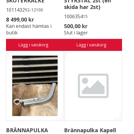
SKOTERKÄLKE
STYRSTÅL 2st (en
skida har 2st)
1011432
92-12100
1006354
15
8 499,00 kr
500,00 kr
Kan endast hämtas i
butik
Slut i lager
Lägg i varukorg
Lägg i varukorg
BRÄNNAPULKA
Brännapulka Kapell