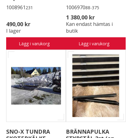
1008961
1006970
231
88-375
1 380,00 kr
490,00 kr
Kan endast hämtas i
I lager
butik
Lägg i varukorg
Lägg i varukorg
SNO-X TUNDRA
BRÄNNAPULKA