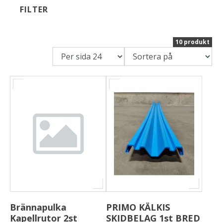
FILTER
Om oss
10 produkt
Förvaring
Sprängskisser
Brännapulka
PRIMO KÄLKIS
Kapellrutor 2st
SKIDBELAG 1st BRED