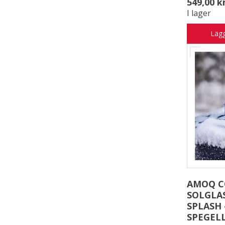
549,00 k
I lager
Lägg
AMOQ 
SOLGLA
SPLASH 
SPEGEL