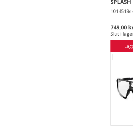
SPLASH 
1014518
6
749,00 k
Slut i lage
Lägg