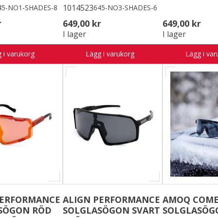
1014523
45-NO1-SHADES-8
645-NO3-SHADES-6
r
649,00 kr
649,00 kr
I lager
I lager
 i varukorg
Lägg i varukorg
Lägg i var
PERFORMANCE
ALIGN PERFORMANCE
AMOQ COM
SÖGON RÖD
SOLGLASÖGON SVART
SOLGLASÖG