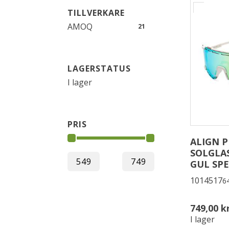
TILLVERKARE
AMOQ
21
LAGERSTATUS
I lager
PRIS
ALIGN 
SOLGLAS
GUL SP
1014517
6
749,00 k
I lager