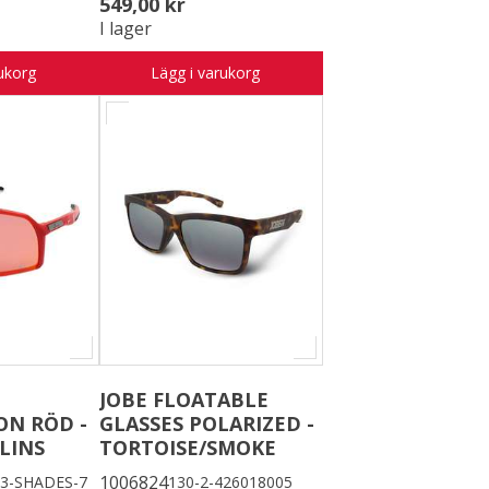
549,00 kr
I lager
ukorg
Lägg i varukorg
JOBE FLOATABLE
ON RÖD -
GLASSES POLARIZED -
LINS
TORTOISE/SMOKE
1006824
3-SHADES-7
130-2-426018005