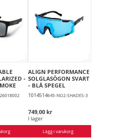
ABLE
ALIGN PERFORMANCE
LARIZED -
SOLGLASÖGON SVART
SMOKE
- BLÅ SPEGEL
1014514
426018002
645-NO2-SHADES-3
749,00 kr
I lager
ukorg
Lägg i varukorg