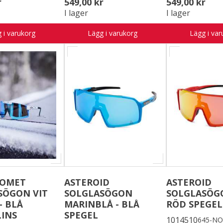
r
549,00 kr
549,00 kr
I lager
I lager
 i varukorg
Lägg i varukorg
Lägg i var
COMET
ASTEROID
ASTEROID
SÖGON VIT
SOLGLASÖGON
SOLGLASÖG
- BLÅ
MARINBLÅ - BLÅ
RÖD SPEGEL
LINS
SPEGEL
1014510
645-NO