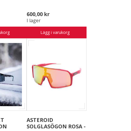
600,00 kr
I lager
ukorg
Lägg i varukorg
ET
ASTEROID
ON
SOLGLASÖGON ROSA -