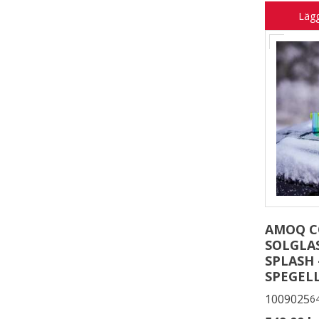
Lägg
AMOQ 
SOLGLA
SPLASH
SPEGEL
1009025
6