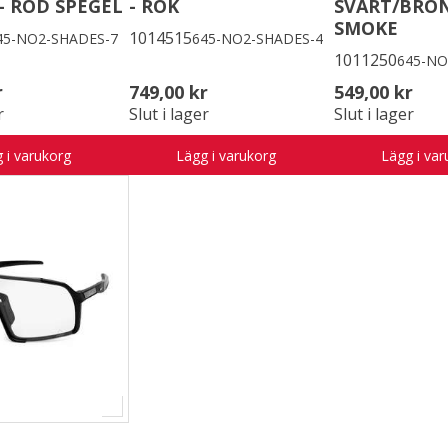
- RÖD SPEGEL
- RÖK
SVART/BRON
SMOKE
1014515
45-NO2-SHADES-7
645-NO2-SHADES-4
1011250
645-NO
r
749,00 kr
549,00 kr
r
Slut i lager
Slut i lager
 i varukorg
Lägg i varukorg
Lägg i var