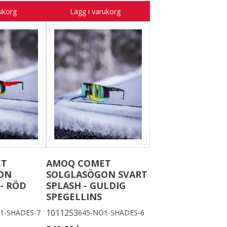
ukorg
Lägg i varukorg
ET
AMOQ COMET
ON
SOLGLASÖGON SVART
- RÖD
SPLASH - GULDIG
SPEGELLINS
1011253
1-SHADES-7
645-NO1-SHADES-6