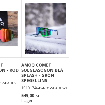
ET
AMOQ COMET
ON - RÖD
SOLGLASÖGON BLÅ
SPLASH - GRÖN
SPEGELLINS
1-SHADES
1010174
645-NO1-SHADES-9
549,00 kr
I lager