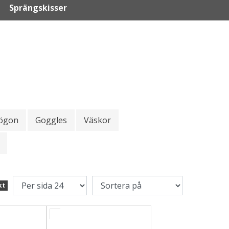
Sprängskisser
sögon
Goggles
Väskor
kt