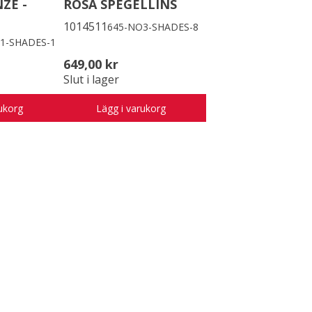
ZE -
ROSA SPEGELLINS
1014511
645-NO3-SHADES-8
1-SHADES-1
649,00 kr
Slut i lager
ukorg
Lägg i varukorg