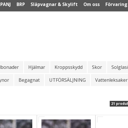
PANJ
BRP
Släpvagnar & Skylift
Om oss
Förvaring
dbonader
Hjälmar
Kroppsskydd
Skor
Solgla
ynor
Begagnat
UTFÖRSÄLJNING
Vattenleksaker
21 produ