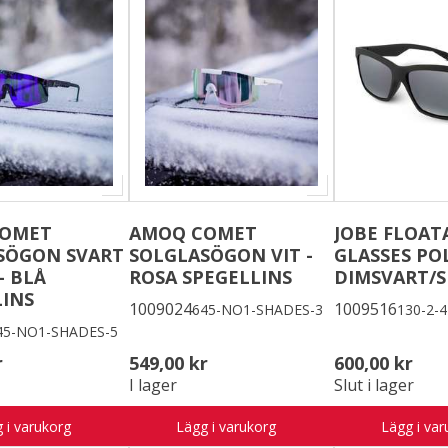
COMET
AMOQ COMET
JOBE FLOAT
SÖGON SVART
SOLGLASÖGON VIT -
GLASSES PO
- BLÅ
ROSA SPEGELLINS
DIMSVART/
LINS
1009024
1009516
645-NO1-SHADES-3
130-2-
45-NO1-SHADES-5
r
549,00 kr
600,00 kr
I lager
Slut i lager
 i varukorg
Lägg i varukorg
Lägg i var