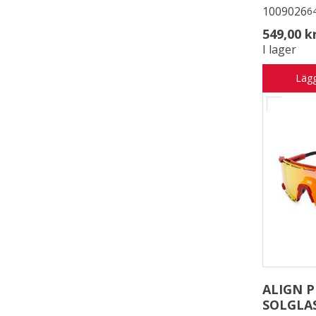
1009026
6
549,00 k
I lager
Lägg
ALIGN 
SOLGLA