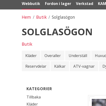
Webbutik
Fordon i lager
Verkstad
KAM
Hem
Butik
Solglasögon
SOLGLASÖGON
Butik
Kläder
Overaller
Underställ
Huvu
Reservdelar
Kälkar
ATV-vagnar
D
KATEGORIER
Tillbaka
Kläder