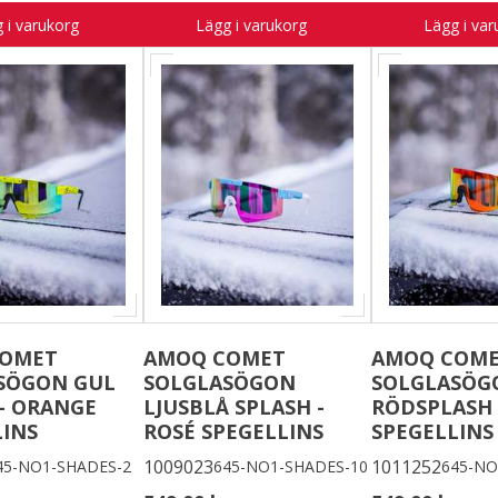
 i varukorg
Lägg i varukorg
Lägg i var
COMET
AMOQ COMET
AMOQ COM
SÖGON GUL
SOLGLASÖGON
SOLGLASÖG
 - ORANGE
LJUSBLÅ SPLASH -
RÖDSPLASH 
LINS
ROSÉ SPEGELLINS
SPEGELLINS
1009023
1011252
45-NO1-SHADES-2
645-NO1-SHADES-10
645-NO