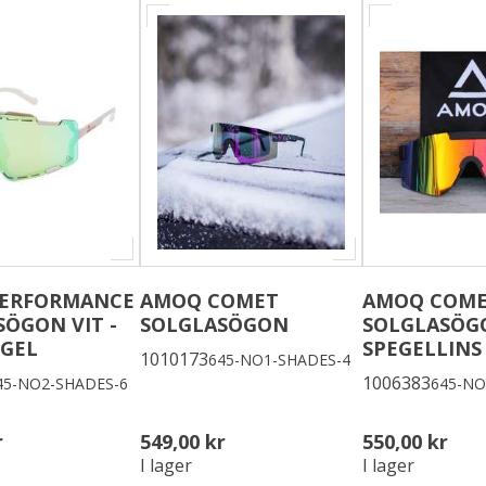
PERFORMANCE
AMOQ COMET
AMOQ COM
ÖGON VIT -
SOLGLASÖGON
SOLGLASÖG
EGEL
SPEGELLINS
1010173
645-NO1-SHADES-4
1006383
45-NO2-SHADES-6
645-NO
r
549,00 kr
550,00 kr
I lager
I lager