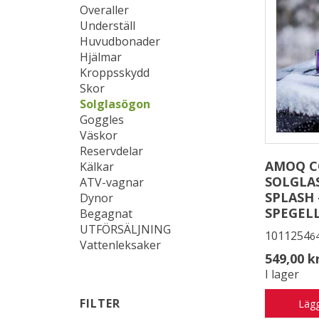
Overaller
Underställ
Huvudbonader
Hjälmar
Kroppsskydd
Skor
Solglasögon
Goggles
Väskor
Reservdelar
AMOQ 
Kälkar
SOLGLA
ATV-vagnar
SPLASH 
Dynor
SPEGEL
Begagnat
UTFÖRSÄLJNING
1011254
6
Vattenleksaker
549,00 k
I lager
FILTER
Lägg