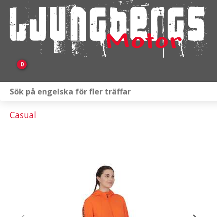
0
Webbutik
Casual
Fordon i lager
Verkstad
KAMPANJ
BRP
Släpvagnar & Skylift