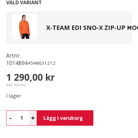
VALD VARIANT
X-TEAM EDI SNO-X ZIP-UP HO
Artnr.
1014894
4548631212
1 290,00 kr
Inkl. moms
I lager
-
+
Lägg i varukorg