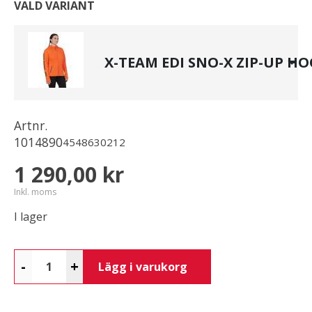
VALD VARIANT
X-TEAM EDI SNO-X ZIP-UP HO
Artnr.
1014890
4548630212
1 290,00 kr
Inkl. moms
I lager
-
+
Lägg i varukorg