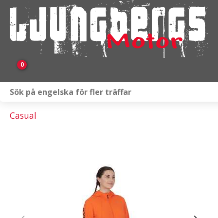
0
Webbutik
Casual
Fordon i lager
Verkstad
KAMPANJ
BRP
Släpvagnar & Skylift