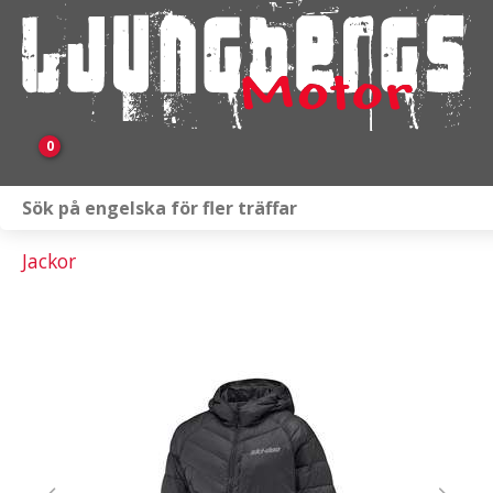
0
Webbutik
Jackor
Fordon i lager
Verkstad
KAMPANJ
BRP
Släpvagnar & Skylift