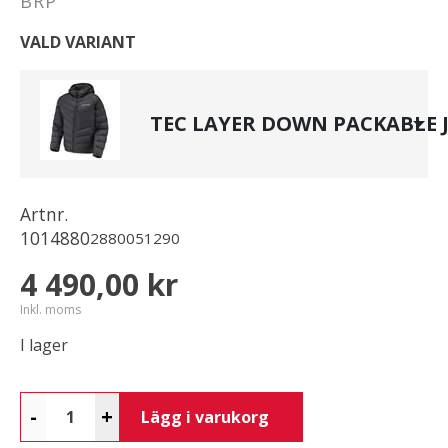
BRP
VALD VARIANT
TEC LAYER DOWN PACKABLE 
Artnr.
1014880
2880051290
4 490,00 kr
Inkl. moms
I lager
-
+
Lägg i varukorg