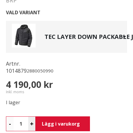
BRP
VALD VARIANT
TEC LAYER DOWN PACKABLE 
Artnr.
1014879
2880050990
4 190,00 kr
Inkl. moms
I lager
-
+
Lägg i varukorg