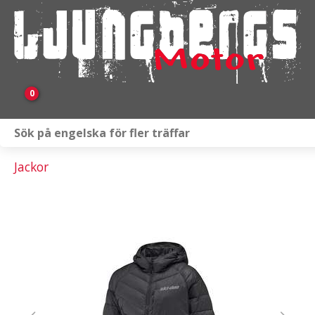
0
Webbutik
Jackor
Fordon i lager
Verkstad
KAMPANJ
BRP
Släpvagnar & Skylift