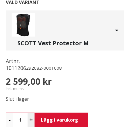
VALD VARIANT
SCOTT Vest Protector M
Artnr.
1011206
292082-0001008
2 599,00 kr
Inkl. moms
Slut i lager
-
+
Lägg i varukorg