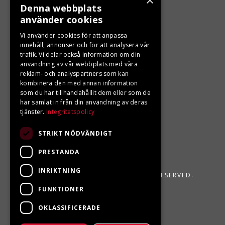
×
Denna webbplats
använder cookies
LJUNGBERGS MOTOR
Vi använder cookies för att anpassa
Din BRP återförsäljare i Sveg!
innehåll, annonser och för att analysera vår
trafik. Vi delar också information om din
användning av vår webbplats med våra
reklam- och analyspartners som kan
kombinera den med annan information
som du har tillhandahållit dem eller som de
har samlat in från din användning av deras
tjänster.
Integritetspolicy
STRIKT NÖDVÄNDIGT
PRESTANDA
INRIKTNING
LJUNGBERGS MOTOR 2026. ALL RIGHTS RESERVED.
FUNKTIONER
POWERED BY EMPORI CMS
OKLASSIFICERADE