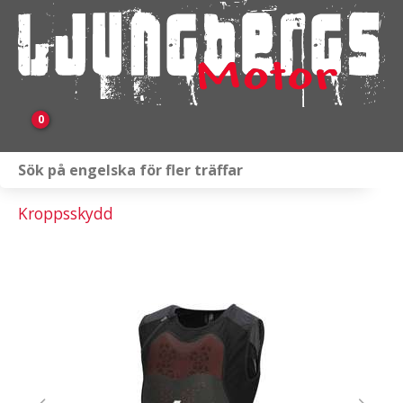
0
Webbutik
Kroppsskydd
Fordon i lager
Verkstad
KAMPANJ
BRP
Släpvagnar & Skylift