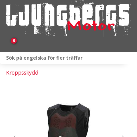
0
Webbutik
Kroppsskydd
Fordon i lager
Verkstad
KAMPANJ
BRP
Släpvagnar & Skylift