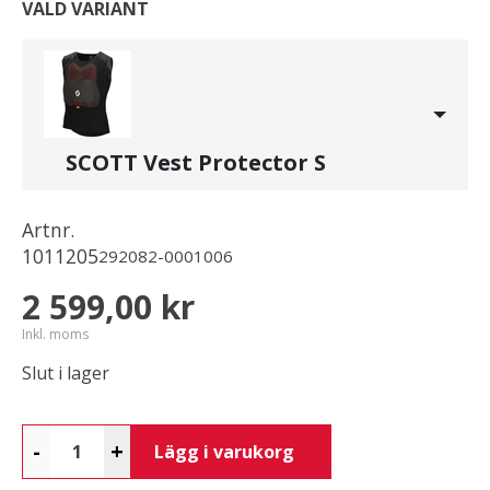
VALD VARIANT
SCOTT Vest Protector S
Artnr.
1011205
292082-0001006
2 599,00 kr
Inkl. moms
Slut i lager
-
+
Lägg i varukorg