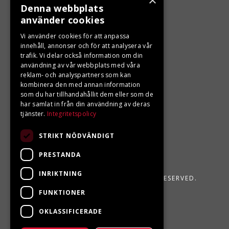
×
Denna webbplats
använder cookies
LJUNGBERGS MOTOR
Vi använder cookies för att anpassa
Din BRP återförsäljare i Sveg!
innehåll, annonser och för att analysera vår
trafik. Vi delar också information om din
användning av vår webbplats med våra
reklam- och analyspartners som kan
kombinera den med annan information
som du har tillhandahållit dem eller som de
har samlat in från din användning av deras
tjänster.
Integritetspolicy
STRIKT NÖDVÄNDIGT
PRESTANDA
INRIKTNING
LJUNGBERGS MOTOR 2026. ALL RIGHTS RESERVED.
FUNKTIONER
POWERED BY EMPORI CMS
OKLASSIFICERADE