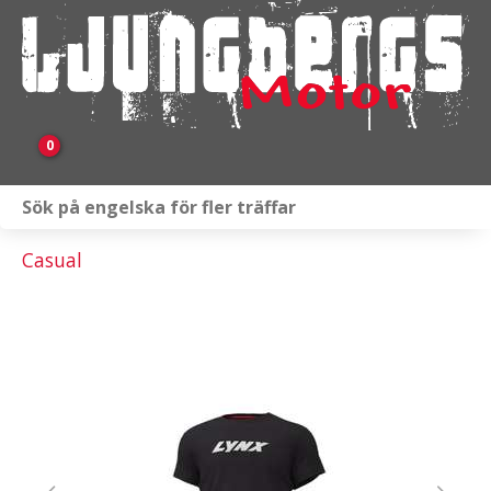
0
Webbutik
Casual
Fordon i lager
Verkstad
KAMPANJ
BRP
Släpvagnar & Skylift