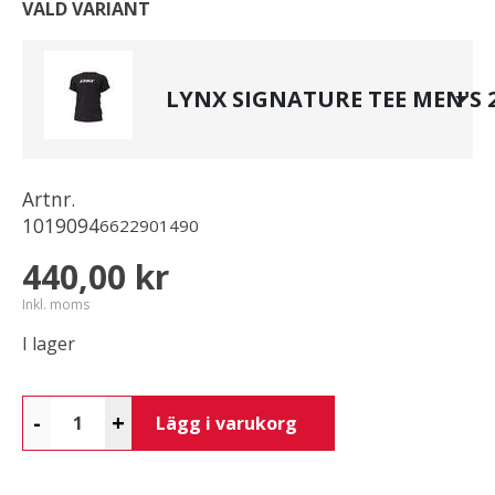
VALD VARIANT
LYNX SIGNATURE TEE MEN'S 
Artnr.
1019094
6622901490
440,00 kr
Inkl. moms
I lager
-
+
Lägg i varukorg