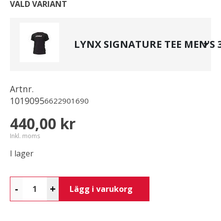
VALD VARIANT
LYNX SIGNATURE TEE MEN'S 
Artnr.
1019095
6622901690
440,00 kr
Inkl. moms
I lager
-
+
Lägg i varukorg