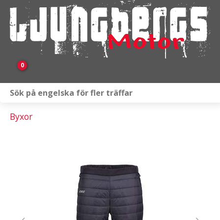
0
Webbutik
Byxor
Fordon i lager
Verkstad
KAMPANJ
BRP
Släpvagnar & Skylift