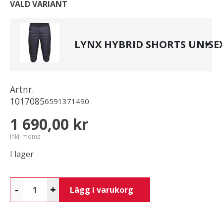
VALD VARIANT
LYNX HYBRID SHORTS UNISE
Artnr.
1017085
6591371490
1 690,00 kr
Inkl. moms
I lager
-
+
Lägg i varukorg