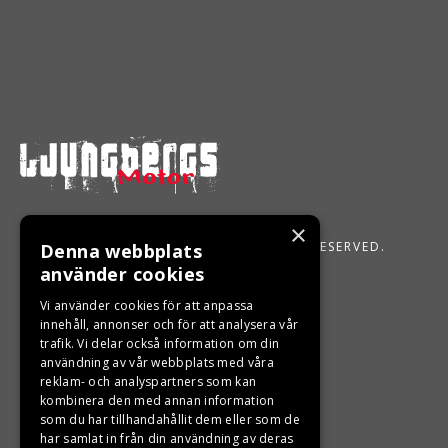
×
LJUNGBERGS MOTOR 2026. ALL RIGHTS RESERVED.
Denna webbplats
använder cookies
POWERED BY EMPORI CMS
Vi använder cookies för att anpassa
innehåll, annonser och för att analysera vår
trafik. Vi delar också information om din
användning av vår webbplats med våra
reklam- och analyspartners som kan
kombinera den med annan information
som du har tillhandahållit dem eller som de
har samlat in från din användning av deras