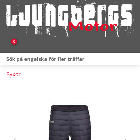
0
Webbutik
Byxor
Fordon i lager
Verkstad
KAMPANJ
BRP
Släpvagnar & Skylift