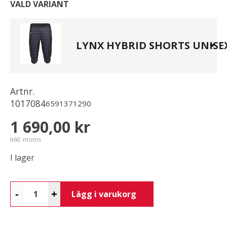
VALD VARIANT
LYNX HYBRID SHORTS UNISE
Artnr.
1017084
6591371290
1 690,00 kr
Inkl. moms
I lager
-
+
Lägg i varukorg