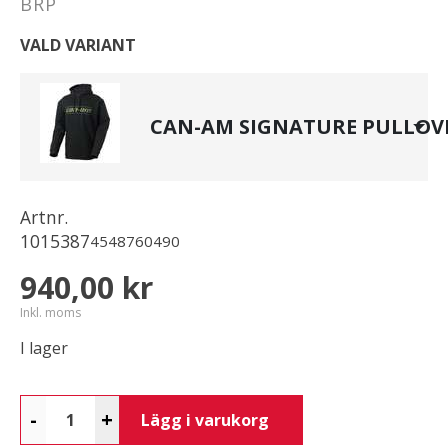
BRP
VALD VARIANT
CAN-AM SIGNATURE PULLOV
Artnr.
1015387
4548760490
940,00 kr
Inkl. moms
I lager
-
+
Lägg i varukorg