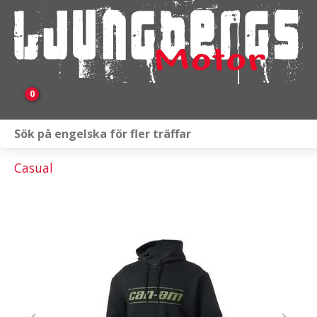
0
Webbutik
Casual
Fordon i lager
Verkstad
KAMPANJ
BRP
Släpvagnar & Skylift