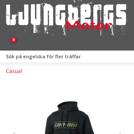
0
Webbutik
Casual
Fordon i lager
Verkstad
KAMPANJ
BRP
Släpvagnar & Skylift