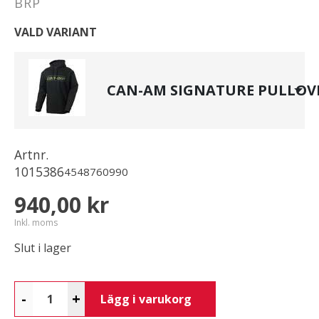
BRP
VALD VARIANT
CAN-AM SIGNATURE PULLOV
Artnr.
1015386
4548760990
940,00 kr
Inkl. moms
Slut i lager
-
+
Lägg i varukorg