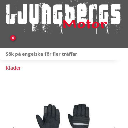
0
Webbutik
Kläder
Fordon i lager
Verkstad
KAMPANJ
BRP
Släpvagnar & Skylift