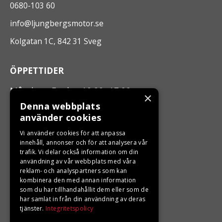
0680-103 60
info@ljungbergsmotor.se
Kolgatan 1C, 842 31 Sveg
ÖPPETTIDER
Måndag - Fredag 10.00 -17.00
×
Denna webbplats
använder cookies
LJUNGBERGS MOTOR
Vi använder cookies för att anpassa
Din BRP återförsäljare i Sveg!
innehåll, annonser och för att analysera vår
trafik. Vi delar också information om din
användning av vår webbplats med våra
reklam- och analyspartners som kan
kombinera den med annan information
som du har tillhandahållit dem eller som de
har samlat in från din användning av deras
tjänster.
Integritetspolicy