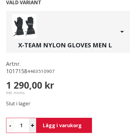
VALD VARIANT
X-TEAM NYLON GLOVES MEN L
Artnr.
1017158
4463510907
1 290,00 kr
Inkl. moms
Slut i lager
-
+
Lägg i varukorg