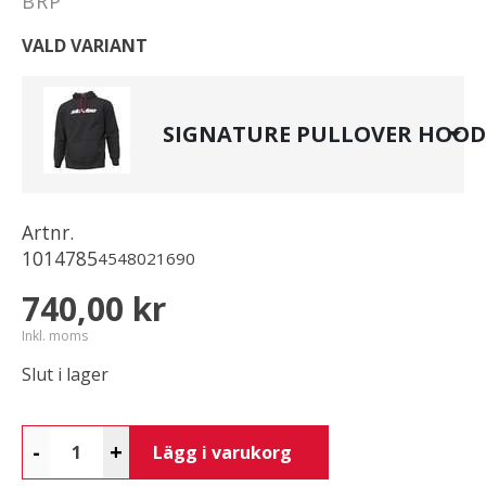
BRP
VALD VARIANT
SIGNATURE PULLOVER HOODI
Artnr.
1014785
4548021690
740,00 kr
Inkl. moms
Slut i lager
-
+
Lägg i varukorg