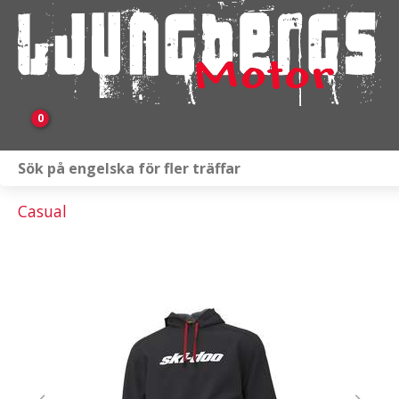
0
Webbutik
Casual
Fordon i lager
Verkstad
KAMPANJ
BRP
Släpvagnar & Skylift