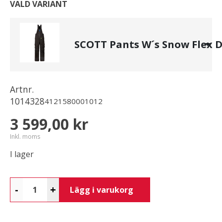
VALD VARIANT
SCOTT Pants W´s Snow Flex D
Artnr.
1014328
4121580001012
3 599,00 kr
Inkl. moms
I lager
-
+
Lägg i varukorg