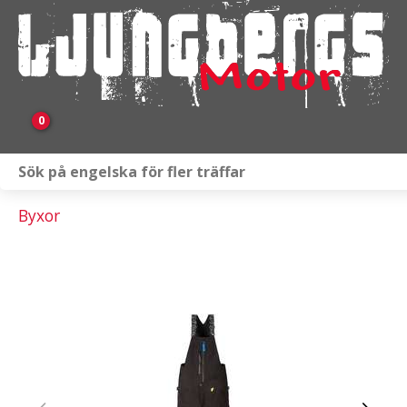
0
Webbutik
Byxor
Fordon i lager
Verkstad
KAMPANJ
BRP
Släpvagnar & Skylift