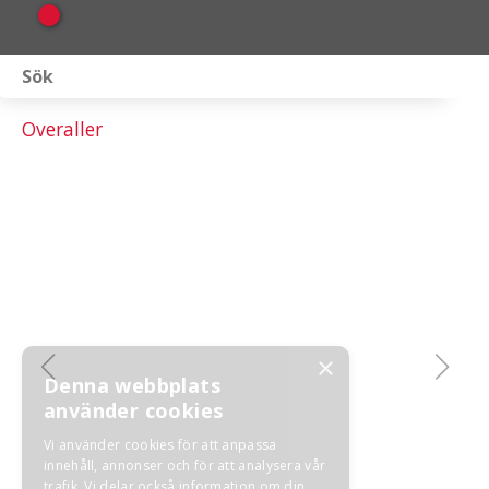
Webbutik
Overaller
Fordon i lager
Verkstad
KAMPANJ
BRP
Släpvagnar & Skylift
×
Denna webbplats
använder cookies
Om oss
Vi använder cookies för att anpassa
Förvaring
innehåll, annonser och för att analysera vår
trafik. Vi delar också information om din