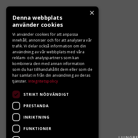
×
Denna webbplats
KONTAKTA OSS
använder cookies
Ångra ditt köp
Vi använder cookies för att anpassa
innehåll, annonser och för att analysera vår
trafik. Vi delar också information om din
0680-103 60
användning av vår webbplats med våra
reklam- och analyspartners som kan
info@ljungbergsmotor.se
kombinera den med annan information
Kolgatan 1C, 842 31 Sveg
som du har tillhandahållit dem eller som de
har samlat in från din användning av deras
tjänster.
Integritetspolicy
STRIKT NÖDVÄNDIGT
PRESTANDA
INRIKTNING
FUNKTIONER
LJUNGBE