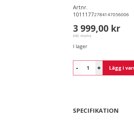
Artnr.
1011177
2784147056006
3 999,00 kr
Inkl. moms
I lager
-
+
Lägg i va
SPECIFIKATION