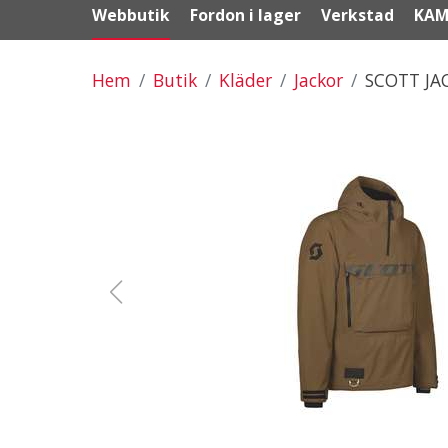
Webbutik
Fordon i lager
Verkstad
KAM
Hem
Butik
Kläder
Jackor
SCOTT JA