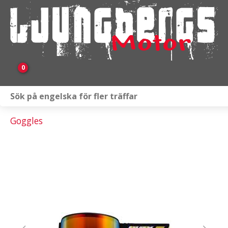
0
Webbutik
Goggles
Fordon i lager
Verkstad
KAMPANJ
BRP
Släpvagnar & Skylift