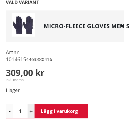
VALD VARIANT
MICRO-FLEECE GLOVES MEN S
Artnr.
1014615
4463380416
309,00 kr
Inkl. moms
I lager
-
+
Lägg i varukorg