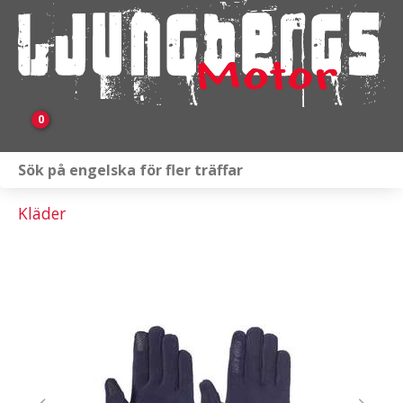
0
Webbutik
Kläder
Fordon i lager
Verkstad
KAMPANJ
BRP
Släpvagnar & Skylift