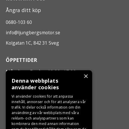
Ångra ditt köp
0680-103 60
info@ljungbergsmotor.se
Kolgatan 1C, 842 31 Sveg
ÖPPETTIDER
Måndag - Fredag 10.00 -17.00
×
Denna webbplats
använder cookies
LJUNGBERGS MOTOR
Vi använder cookies för att anpassa
Din BRP återförsäljare i Sveg!
innehåll, annonser och för att analysera vår
trafik. Vi delar också information om din
användning av vår webbplats med våra
reklam- och analyspartners som kan
kombinera den med annan information