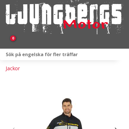
0
Webbutik
Jackor
Fordon i lager
Verkstad
KAMPANJ
BRP
Släpvagnar & Skylift