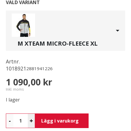
VALD VARIANT
M XTEAM MICRO-FLEECE XL
Artnr.
1018921
2881941226
1 090,00 kr
Inkl. moms
I lager
-
+
Lägg i varukorg