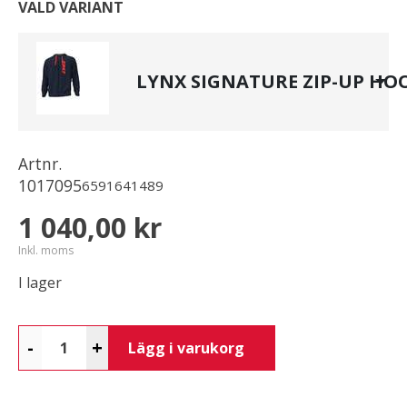
VALD VARIANT
LYNX SIGNATURE ZIP-UP HO
Artnr.
1017095
6591641489
1 040,00 kr
Inkl. moms
I lager
-
+
Lägg i varukorg