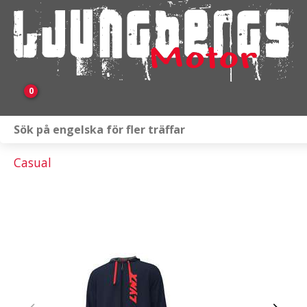
0
Webbutik
Casual
Fordon i lager
Verkstad
KAMPANJ
BRP
Släpvagnar & Skylift