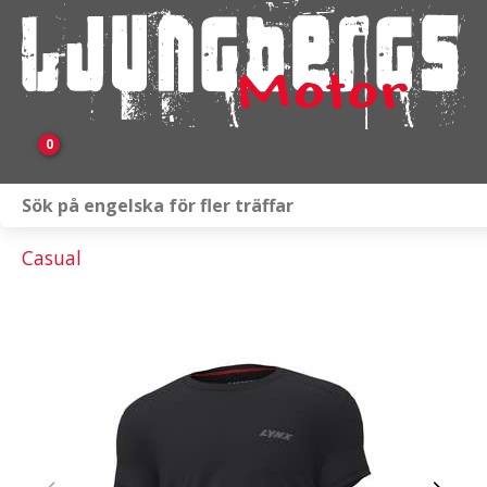
0
Webbutik
Casual
Fordon i lager
Verkstad
KAMPANJ
BRP
Släpvagnar & Skylift