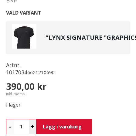
BRP
VALD VARIANT
"LYNX SIGNATURE "GRAPHICS
Artnr.
1017034
6621210690
390,00 kr
Inkl. moms
I lager
-
+
Lägg i varukorg