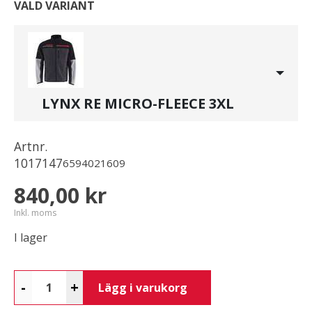
VALD VARIANT
LYNX RE MICRO-FLEECE 3XL
Artnr.
1017147
6594021609
840,00 kr
Inkl. moms
I lager
-
+
Lägg i varukorg