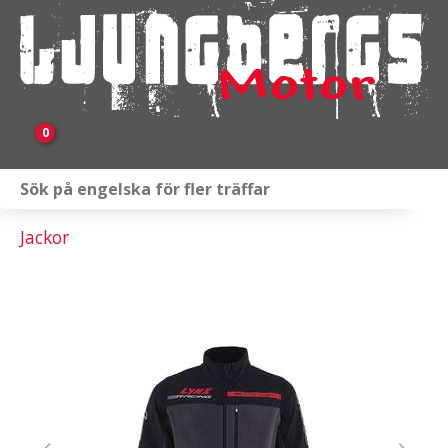
0
Webbutik
Jackor
Fordon i lager
Verkstad
KAMPANJ
BRP
Släpvagnar & Skylift