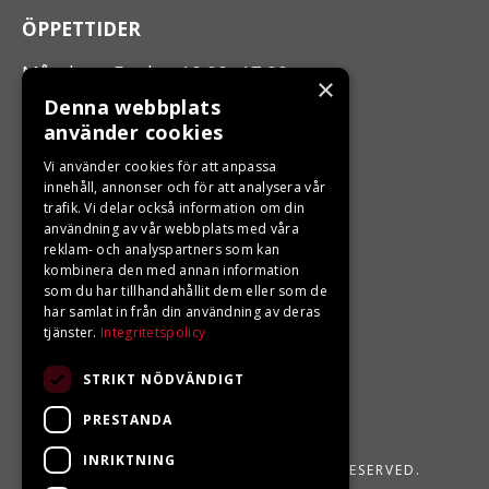
ÖPPETTIDER
Måndag - Fredag 10.00 -17.00
×
Denna webbplats
använder cookies
LJUNGBERGS MOTOR
Vi använder cookies för att anpassa
Din BRP återförsäljare i Sveg!
innehåll, annonser och för att analysera vår
trafik. Vi delar också information om din
användning av vår webbplats med våra
reklam- och analyspartners som kan
kombinera den med annan information
som du har tillhandahållit dem eller som de
har samlat in från din användning av deras
tjänster.
Integritetspolicy
STRIKT NÖDVÄNDIGT
PRESTANDA
INRIKTNING
LJUNGBERGS MOTOR 2026. ALL RIGHTS RESERVED.