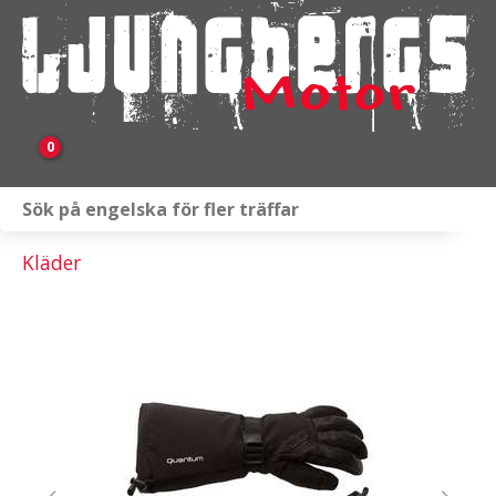
0
Webbutik
Kläder
Fordon i lager
Verkstad
KAMPANJ
BRP
Släpvagnar & Skylift