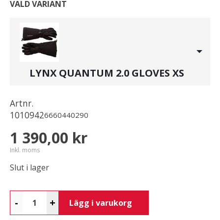
VALD VARIANT
LYNX QUANTUM 2.0 GLOVES XS
Artnr.
1010942
6660440290
1 390,00 kr
Inkl. moms
Slut i lager
-
+
Lägg i varukorg