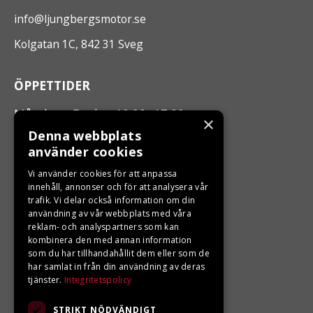
info@ljungbergsmotor.se
Kolgatan 1C, 842 31 Sveg
ÖPPETTIDER
Måndag - Fredag 10.00 -17.00
×
Denna webbplats
använder cookies
LJUNGBERGS MOTOR
Vi använder cookies för att anpassa
Din BRP återförsäljare i Sveg!
innehåll, annonser och för att analysera vår
trafik. Vi delar också information om din
användning av vår webbplats med våra
reklam- och analyspartners som kan
kombinera den med annan information
som du har tillhandahållit dem eller som de
har samlat in från din användning av deras
tjänster.
Integritetspolicy
STRIKT NÖDVÄNDIGT