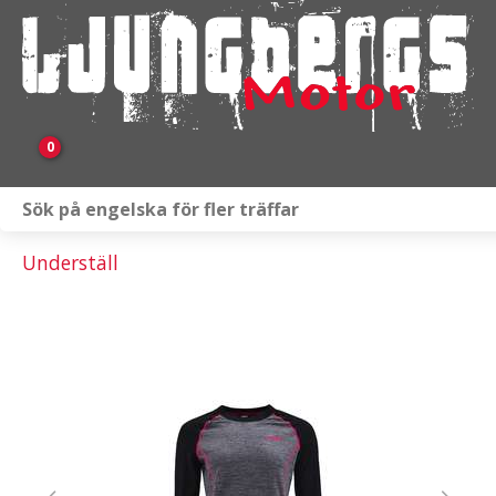
0
Webbutik
Underställ
Fordon i lager
Verkstad
KAMPANJ
BRP
Släpvagnar & Skylift