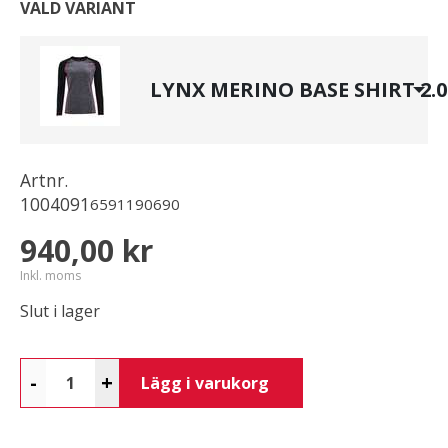
VALD VARIANT
LYNX MERINO BASE SHIRT 2.0
Artnr.
1004091
6591190690
940,00 kr
Inkl. moms
Slut i lager
-
+
Lägg i varukorg