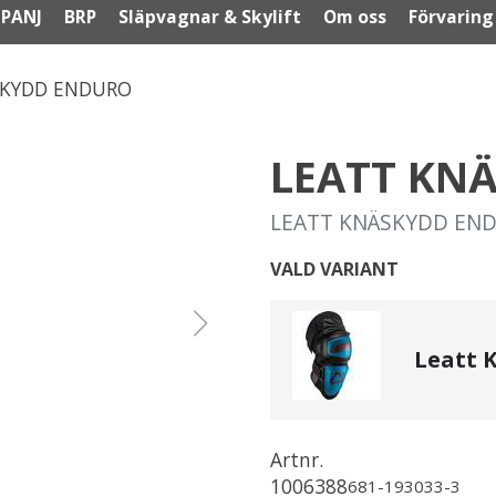
PANJ
BRP
Släpvagnar & Skylift
Om oss
Förvaring
SKYDD ENDURO
LEATT KN
LEATT KNÄSKYDD END
VALD VARIANT
Leatt 
Artnr.
1006388
681-193033-3