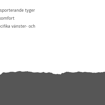
nsporterande tyger
 komfort
ifika vänster- och