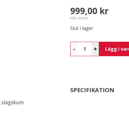
999,00 kr
Inkl. moms
Slut i lager
-
+
Lägg i va
SPECIFIKATION
t slagskum