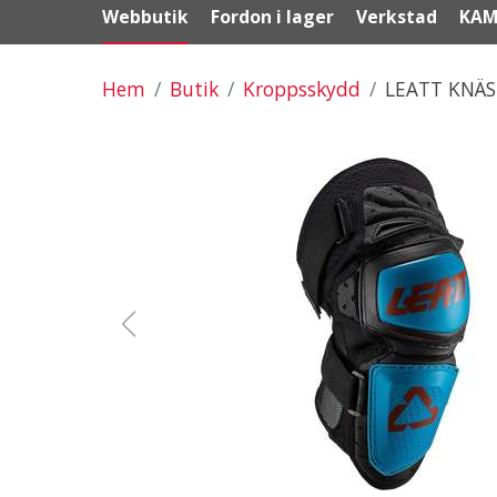
Webbutik
Fordon i lager
Verkstad
KAM
Hem
Butik
Kroppsskydd
LEATT KNÄ