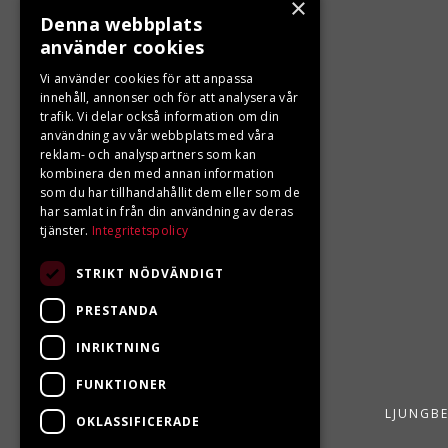
×
Denna webbplats
KONTAKTA OSS
använder cookies
Ångra ditt köp
Vi använder cookies för att anpassa
innehåll, annonser och för att analysera vår
trafik. Vi delar också information om din
0680-103 60
användning av vår webbplats med våra
reklam- och analyspartners som kan
info@ljungbergsmotor.se
kombinera den med annan information
Kolgatan 1C, 842 31 Sveg
som du har tillhandahållit dem eller som de
har samlat in från din användning av deras
tjänster.
Integritetspolicy
STRIKT NÖDVÄNDIGT
PRESTANDA
INRIKTNING
FUNKTIONER
LJUNGBE
OKLASSIFICERADE