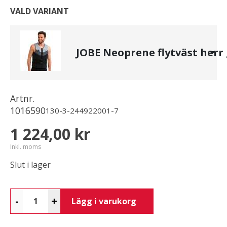
VALD VARIANT
JOBE Neoprene flytväst herr
Artnr.
1016590
130-3-244922001-7
1 224,00 kr
Inkl. moms
Slut i lager
-
+
Lägg i varukorg