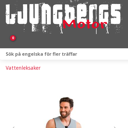
0
Webbutik
Vattenleksaker
Fordon i lager
Verkstad
KAMPANJ
BRP
Släpvagnar & Skylift