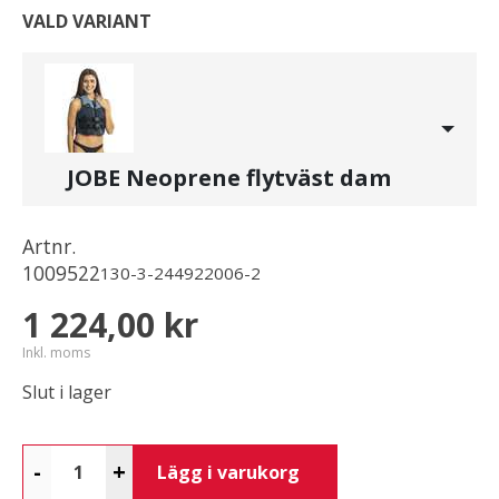
VALD VARIANT
JOBE Neoprene flytväst dam
Artnr.
1009522
130-3-244922006-2
1 224,00 kr
Inkl. moms
Slut i lager
-
+
Lägg i varukorg