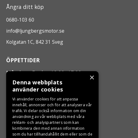
Ångra ditt köp
0680-103 60
info@ljungbergsmotor.se
Kolgatan 1C, 842 31 Sveg
ÖPPETTIDER
Måndag - Fredag 10.00 -17.00
×
Denna webbplats
använder cookies
LJUNGBERGS MOTOR
Vi använder cookies för att anpassa
Din BRP återförsäljare i Sveg!
innehåll, annonser och för att analysera vår
trafik. Vi delar också information om din
användning av vår webbplats med våra
reklam- och analyspartners som kan
kombinera den med annan information
som du har tillhandahållit dem eller som de