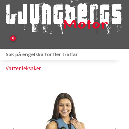
0
Webbutik
Vattenleksaker
Fordon i lager
Verkstad
KAMPANJ
BRP
Släpvagnar & Skylift