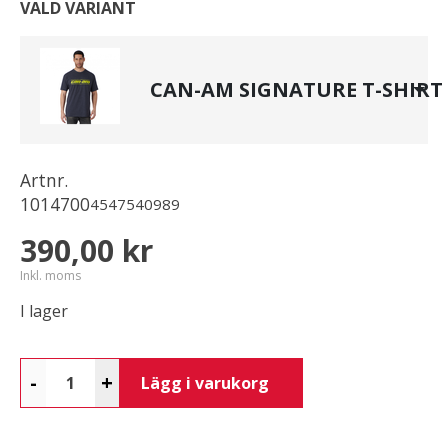
VALD VARIANT
CAN-AM SIGNATURE T-SHIRT
Artnr.
1014700
4547540989
390,00 kr
Inkl. moms
I lager
-
+
Lägg i varukorg