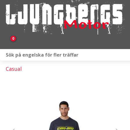
0
Webbutik
Casual
Fordon i lager
Verkstad
KAMPANJ
BRP
Släpvagnar & Skylift