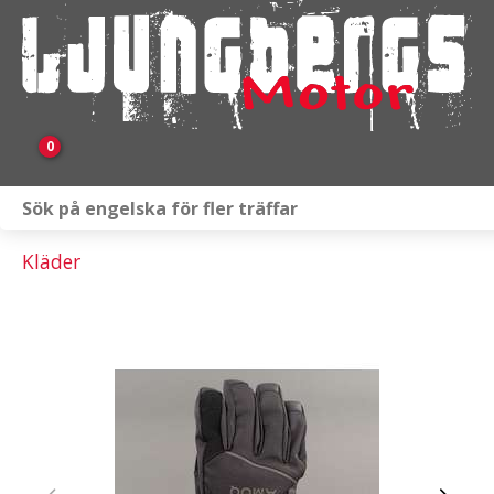
0
Webbutik
Kläder
Fordon i lager
Verkstad
KAMPANJ
BRP
Släpvagnar & Skylift