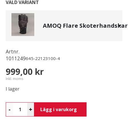
VALD VARIANT
AMOQ Flare Skoterhandskar
Artnr.
1011249
645-22123100-4
999,00 kr
Inkl. moms
I lager
-
+
Lägg i varukorg