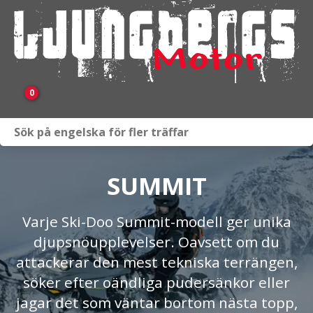
0
Webbutik
Fordon i lager
SUMMIT
Verkstad
Varje Ski-Doo Summit-modell ger unika
djupsnöupplevelser. Oavsett om du
KAMPANJ
attackerar den mest tekniska terrängen,
BRP
söker efter oändliga pudersänkor eller
jagar det som väntar bortom nästa topp,
Släpvagnar & Skylift