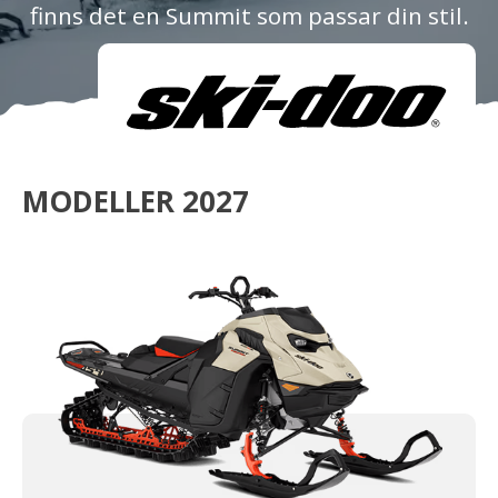
finns det en Summit som passar din stil.
Om oss
Förvaring
Sprängskisser
MODELLER 2027