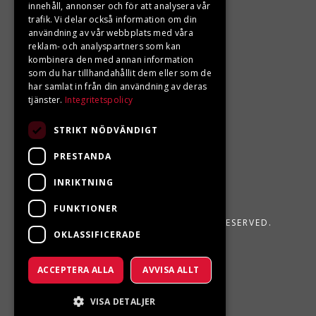
innehåll, annonser och för att analysera vår
LJUNGBERGS MOTOR
trafik. Vi delar också information om din
användning av vår webbplats med våra
Din BRP återförsäljare i Sveg!
reklam- och analyspartners som kan
kombinera den med annan information
som du har tillhandahållit dem eller som de
har samlat in från din användning av deras
tjänster.
Integritetspolicy
STRIKT NÖDVÄNDIGT
PRESTANDA
INRIKTNING
FUNKTIONER
LJUNGBERGS MOTOR 2026. ALL RIGHTS RESERVED.
OKLASSIFICERADE
POWERED BY EMPORI CMS
ACCEPTERA ALLA
AVVISA ALLT
VISA DETALJER