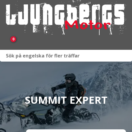
0
Webbutik
Fordon i lager
Verkstad
SUMMIT EXPERT
KAMPANJ
BRP
Släpvagnar & Skylift