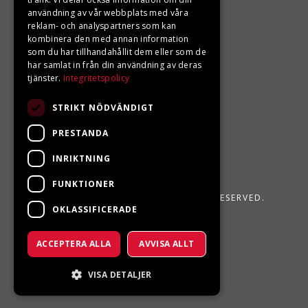
användning av vår webbplats med våra
Din BRP återförsäljare i Sveg!
reklam- och analyspartners som kan
kombinera den med annan information
som du har tillhandahållit dem eller som de
har samlat in från din användning av deras
tjänster.
Integritetspolicy
STRIKT NÖDVÄNDIGT
PRESTANDA
INRIKTNING
FUNKTIONER
LJUNGBERGS MOTOR 2026. ALL RIGHTS RESERVED.
OKLASSIFICERADE
POWERED BY EMPORI CMS
ACCEPTERA ALLA
AVVISA ALLT
VISA DETALJER