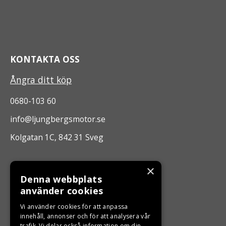
KONTAKTA OSS
Ångra ditt köp
0680-103 60
info@ljungbergsmotor.se
Kolgatan 1C, 842 31 Sveg
ÖPPETTIDER
×
Denna webbplats
Måndag - Fredag 10.00 -17.00
använder cookies
Vi använder cookies för att anpassa
innehåll, annonser och för att analysera vår
LJUNGBERGS MOTOR
trafik. Vi delar också information om din