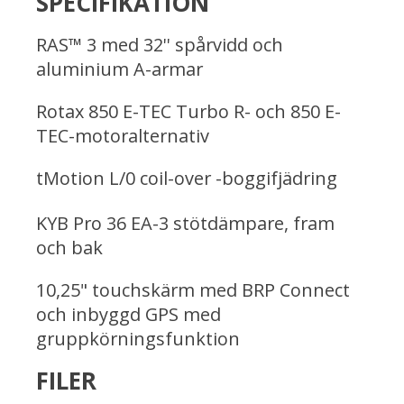
SPECIFIKATION
RAS™ 3 med 32'' spårvidd och
aluminium A-armar
Rotax 850 E-TEC Turbo R- och 850 E-
TEC-motoralternativ
tMotion L/0 coil-over -boggifjädring
KYB Pro 36 EA-3 stötdämpare, fram
och bak
10,25" touchskärm med BRP Connect
och inbyggd GPS med
gruppkörningsfunktion
FILER