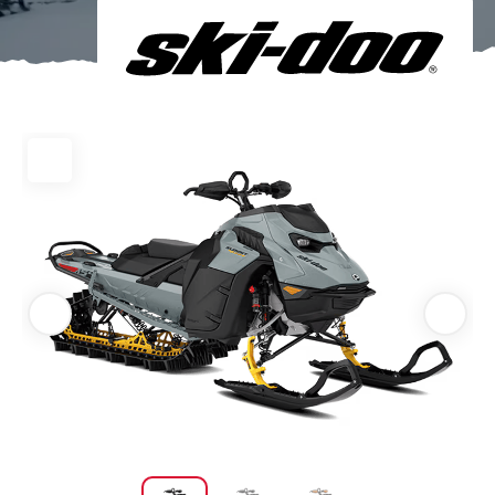
Om oss
Förvaring
Sprängskisser