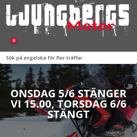
0
Webbutik
Fordon i lager
ONSDAG 5/6 STÄNGER
Verkstad
VI 15.00, TORSDAG 6/6
KAMPANJ
STÄNGT
BRP
Släpvagnar & Skylift