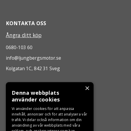
KONTAKTA OSS
Ångra ditt köp
0680-103 60
info@ljungbergsmotor.se
Kolgatan 1C, 842 31 Sveg
ÖPPETTIDER
×
Denna webbplats
Måndag - Fredag 10.00 -17.00
använder cookies
Vi använder cookies för att anpassa
LJUNGBERGS MOTOR
innehåll, annonser och för att analysera vår
trafik. Vi delar också information om din
användning av vår webbplats med våra
Din BRP återförsäljare i Sveg!
reklam- och analyspartners som kan