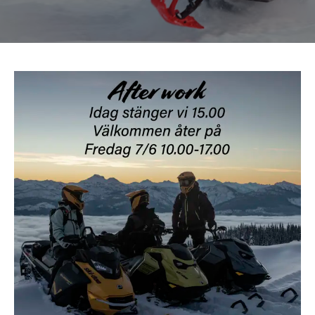
Om oss
Förvaring
Sprängskisser