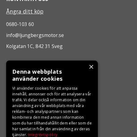
Ångra ditt köp
0680-103 60
info@ljungbergsmotor.se
Kolgatan 1C, 842 31 Sveg
ÖPPETTIDER
×
Denna webbplats
Måndag - Fredag 10.00 -17.00
använder cookies
Vi använder cookies för att anpassa
LJUNGBERGS MOTOR
innehåll, annonser och för att analysera vår
trafik. Vi delar också information om din
användning av vår webbplats med våra
Din BRP återförsäljare i Sveg!
reklam- och analyspartners som kan
kombinera den med annan information
som du har tillhandahållit dem eller som de
har samlat in från din användning av deras
tjänster.
Integritetspolicy