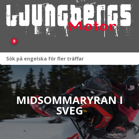
0
Webbutik
Fordon i lager
Verkstad
MIDSOMMARYRAN I
SVEG
KAMPANJ
BRP
Släpvagnar & Skylift