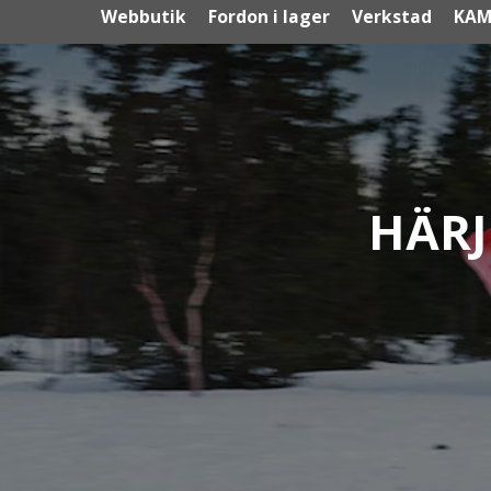
Webbutik
Fordon i lager
Verkstad
KAM
HÄRJ