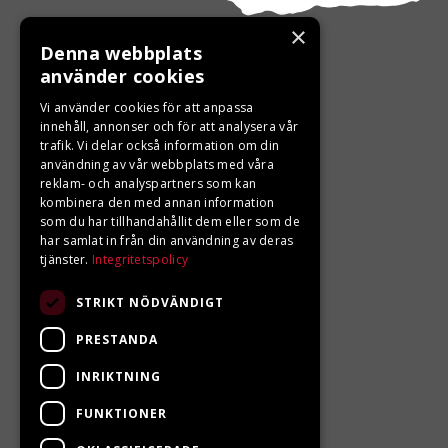
×
Denna webbplats
använder cookies
KONTAKTA OSS
Vi använder cookies för att anpassa
innehåll, annonser och för att analysera vår
trafik. Vi delar också information om din
Ångra ditt köp
användning av vår webbplats med våra
reklam- och analyspartners som kan
0680-103 60
kombinera den med annan information
som du har tillhandahållit dem eller som de
info@ljungbergsmotor.se
har samlat in från din användning av deras
tjänster.
Integritetspolicy
Kolgatan 1C, 842 31 Sveg
STRIKT NÖDVÄNDIGT
PRESTANDA
INRIKTNING
FUNKTIONER