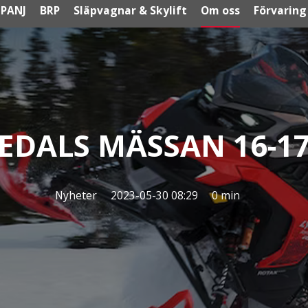
PANJ
BRP
Släpvagnar & Skylift
Om oss
Förvaring
EDALS MÄSSAN 16-17
Nyheter
2023-05-30 08:29
0 min