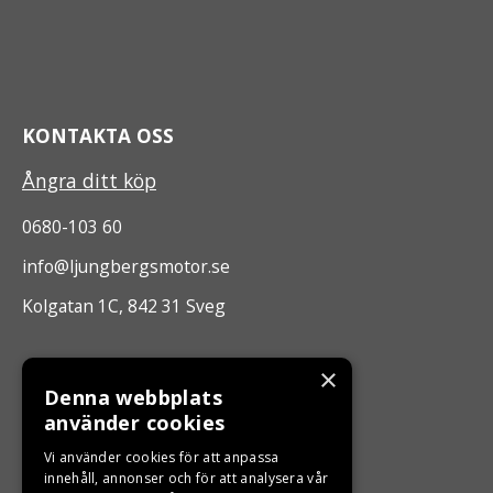
KONTAKTA OSS
Ångra ditt köp
0680-103 60
info@ljungbergsmotor.se
Kolgatan 1C, 842 31 Sveg
ÖPPETTIDER
×
Denna webbplats
Måndag - Fredag 10.00 -17.00
använder cookies
Vi använder cookies för att anpassa
LJUNGBERGS MOTOR
innehåll, annonser och för att analysera vår