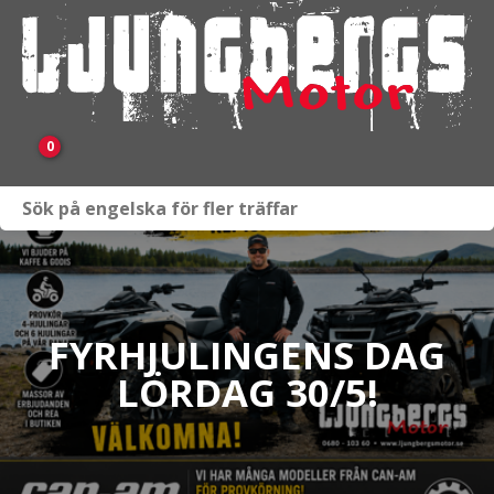
0
Webbutik
Fordon i lager
Verkstad
FYRHJULINGENS DAG
LÖRDAG 30/5!
KAMPANJ
BRP
Släpvagnar & Skylift