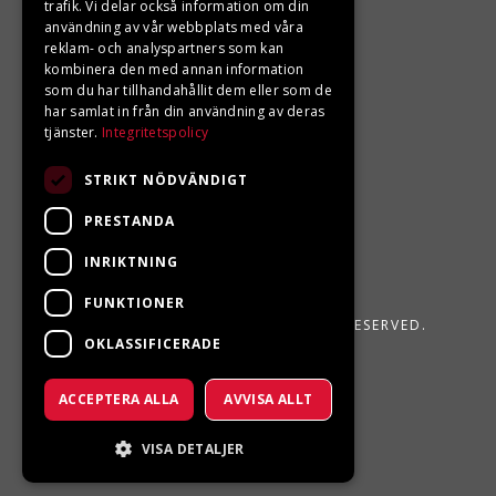
trafik. Vi delar också information om din
användning av vår webbplats med våra
Din BRP återförsäljare i Sveg!
reklam- och analyspartners som kan
kombinera den med annan information
som du har tillhandahållit dem eller som de
har samlat in från din användning av deras
tjänster.
Integritetspolicy
STRIKT NÖDVÄNDIGT
PRESTANDA
INRIKTNING
FUNKTIONER
LJUNGBERGS MOTOR 2026. ALL RIGHTS RESERVED.
OKLASSIFICERADE
POWERED BY EMPORI CMS
ACCEPTERA ALLA
AVVISA ALLT
VISA DETALJER