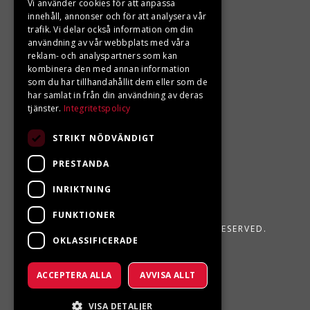
Vi använder cookies för att anpassa
innehåll, annonser och för att analysera vår
LJUNGBERGS MOTOR
trafik. Vi delar också information om din
användning av vår webbplats med våra
Din BRP återförsäljare i Sveg!
reklam- och analyspartners som kan
kombinera den med annan information
som du har tillhandahållit dem eller som de
har samlat in från din användning av deras
tjänster.
Integritetspolicy
STRIKT NÖDVÄNDIGT
PRESTANDA
INRIKTNING
FUNKTIONER
LJUNGBERGS MOTOR 2026. ALL RIGHTS RESERVED.
OKLASSIFICERADE
POWERED BY EMPORI CMS
ACCEPTERA ALLA
AVVISA ALLT
VISA DETALJER