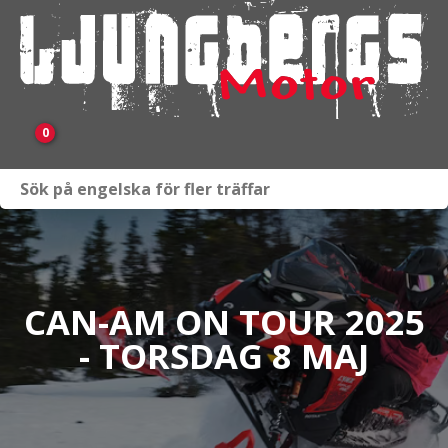
0
Webbutik
Fordon i lager
Verkstad
CAN-AM ON TOUR 2025
- TORSDAG 8 MAJ
KAMPANJ
BRP
Släpvagnar & Skylift