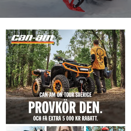
Om oss
Förvaring
Sprängskisser