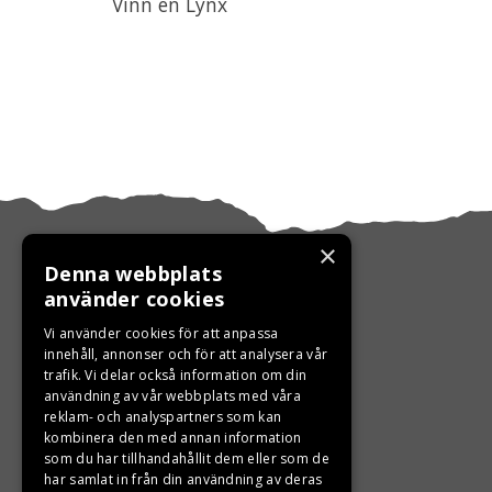
Vinn en Lynx
×
Denna webbplats
använder cookies
KONTAKTA OSS
Vi använder cookies för att anpassa
innehåll, annonser och för att analysera vår
trafik. Vi delar också information om din
Ångra ditt köp
användning av vår webbplats med våra
reklam- och analyspartners som kan
0680-103 60
kombinera den med annan information
som du har tillhandahållit dem eller som de
info@ljungbergsmotor.se
har samlat in från din användning av deras