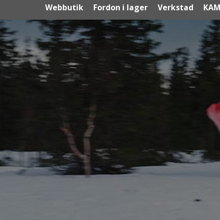
Webbutik
Fordon i lager
Verkstad
KAM