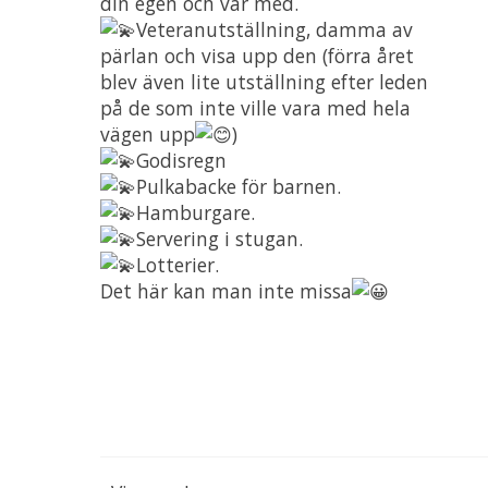
din egen och var med.
Veteranutställning, damma av
pärlan och visa upp den (förra året
blev även lite utställning efter leden
på de som inte ville vara med hela
vägen upp
)
Godisregn
Pulkabacke för barnen.
Hamburgare.
Servering i stugan.
Lotterier.
Det här kan man inte missa