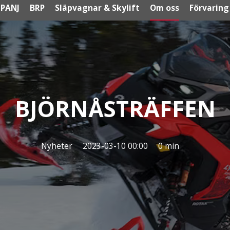
PANJ
BRP
Släpvagnar & Skylift
Om oss
Förvaring
BJÖRNÅSTRÄFFEN
Nyheter
2023-03-10 00:00
0 min