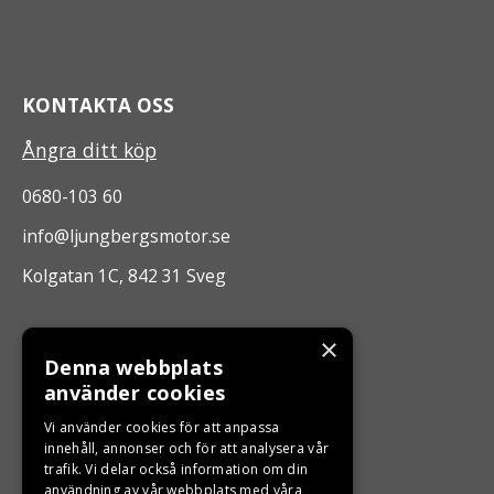
KONTAKTA OSS
Ångra ditt köp
0680-103 60
info@ljungbergsmotor.se
Kolgatan 1C, 842 31 Sveg
ÖPPETTIDER
×
Denna webbplats
Måndag - Fredag 10.00 -17.00
använder cookies
Vi använder cookies för att anpassa
LJUNGBERGS MOTOR
innehåll, annonser och för att analysera vår
trafik. Vi delar också information om din
användning av vår webbplats med våra