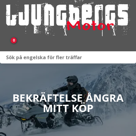
0
Webbutik
Fordon i lager
Verkstad
BEKRÄFTELSE ÅNGRA
MITT KÖP
KAMPANJ
BRP
Släpvagnar & Skylift