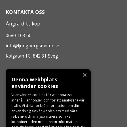
KONTAKTA OSS
Ångra ditt köp
0680-103 60
info@ljungbergsmotor.se
Kolgatan 1C, 842 31 Sveg
ÖPPETTIDER
×
Denna webbplats
Måndag - Fredag 10.00 -17.00
använder cookies
Vi använder cookies för att anpassa
innehåll, annonser och för att analysera vår
LJUNGBERGS MOTOR
trafik. Vi delar också information om din
användning av vår webbplats med våra
Din BRP återförsäljare i Sveg!
reklam- och analyspartners som kan
kombinera den med annan information