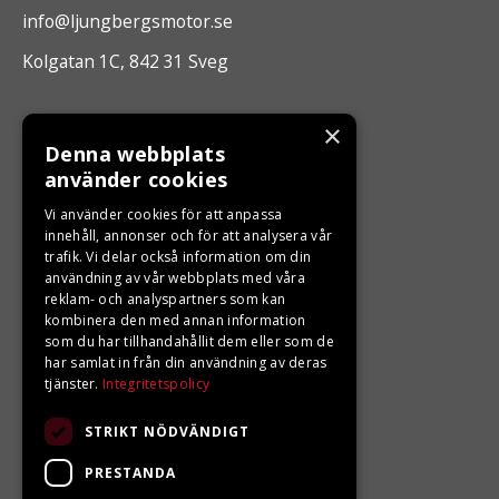
info@ljungbergsmotor.se
Kolgatan 1C, 842 31 Sveg
ÖPPETTIDER
×
Denna webbplats
Måndag - Fredag 10.00 -17.00
använder cookies
Vi använder cookies för att anpassa
innehåll, annonser och för att analysera vår
LJUNGBERGS MOTOR
trafik. Vi delar också information om din
användning av vår webbplats med våra
Din BRP återförsäljare i Sveg!
reklam- och analyspartners som kan
kombinera den med annan information
som du har tillhandahållit dem eller som de
har samlat in från din användning av deras
tjänster.
Integritetspolicy
STRIKT NÖDVÄNDIGT
PRESTANDA