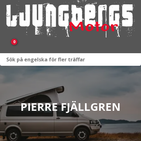
0
Webbutik
Fordon i lager
Verkstad
PIERRE FJÄLLGREN
KAMPANJ
BRP
Släpvagnar & Skylift