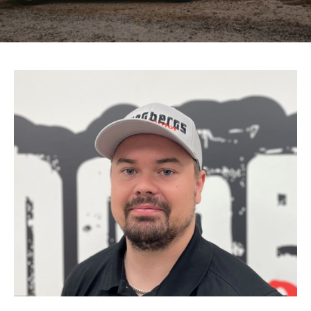
Om oss
Förvaring
Sprängskisser