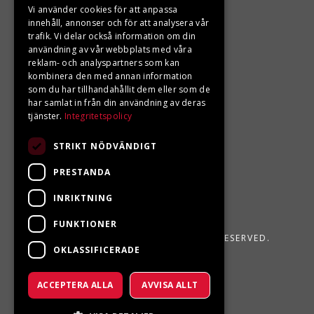
Vi använder cookies för att anpassa
LJUNGBERGS MOTOR
innehåll, annonser och för att analysera vår
trafik. Vi delar också information om din
användning av vår webbplats med våra
Din BRP återförsäljare i Sveg!
reklam- och analyspartners som kan
kombinera den med annan information
som du har tillhandahållit dem eller som de
har samlat in från din användning av deras
tjänster.
Integritetspolicy
STRIKT NÖDVÄNDIGT
PRESTANDA
INRIKTNING
FUNKTIONER
LJUNGBERGS MOTOR 2026. ALL RIGHTS RESERVED.
OKLASSIFICERADE
POWERED BY EMPORI CMS
ACCEPTERA ALLA
AVVISA ALLT