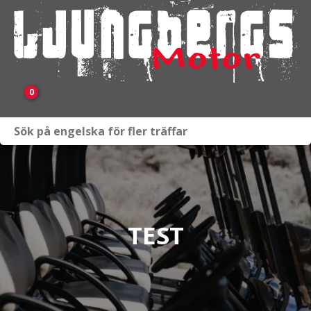
0
Webbutik
Fordon i lager
Verkstad
TEST
KAMPANJ
BRP
Släpvagnar & Skylift