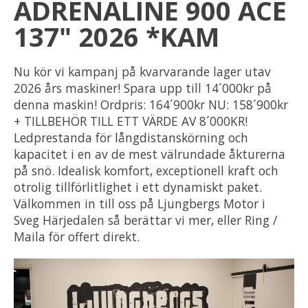
ADRENALINE 900 ACE
137" 2026 *KAM
Nu kör vi kampanj på kvarvarande lager utav
2026 års maskiner! Spara upp till 14´000kr på
denna maskin! Ordpris: 164´900kr NU: 158´900kr
+ TILLBEHÖR TILL ETT VÄRDE AV 8´000KR!
Ledprestanda för långdistanskörning och
kapacitet i en av de mest välrundade åkturerna
på snö. Idealisk komfort, exceptionell kraft och
otrolig tillförlitlighet i ett dynamiskt paket.
Välkommen in till oss på Ljungbergs Motor i
Sveg Härjedalen så berättar vi mer, eller Ring /
Maila för offert direkt.