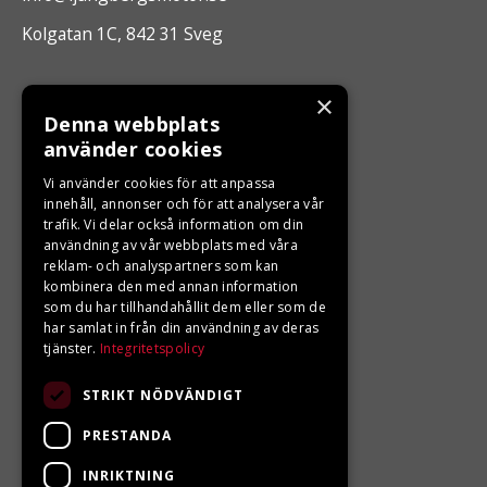
Kolgatan 1C, 842 31 Sveg
ÖPPETTIDER
×
Denna webbplats
Måndag - Fredag 10.00 -17.00
använder cookies
Vi använder cookies för att anpassa
innehåll, annonser och för att analysera vår
LJUNGBERGS MOTOR
trafik. Vi delar också information om din
användning av vår webbplats med våra
Din BRP återförsäljare i Sveg!
reklam- och analyspartners som kan
kombinera den med annan information
som du har tillhandahållit dem eller som de
har samlat in från din användning av deras
tjänster.
Integritetspolicy
STRIKT NÖDVÄNDIGT
PRESTANDA
INRIKTNING