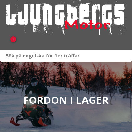
0
Webbutik
Fordon i lager
Verkstad
FORDON I LAGER
KAMPANJ
BRP
Släpvagnar & Skylift