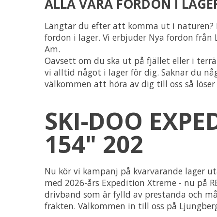
ALLA VÅRA FORDON I LAGE
Längtar du efter att komma ut i naturen? H
fordon i lager. Vi erbjuder Nya fordon från
Am.
Oavsett om du ska ut på fjället eller i terrä
vi alltid något i lager för dig. Saknar du n
välkommen att höra av dig till oss så löser 
SKI-DOO EXPE
154" 202
Nu kör vi kampanj på kvarvarande lager uta
med 2026-års Expedition Xtreme - nu på R
drivband som är fylld av prestanda och mång
frakten. Välkommen in till oss på Ljungbergs