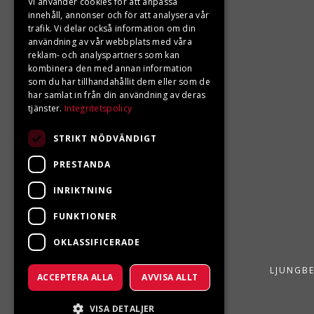
KONTAKTA OSS
Vi använder cookies för att anpassa
innehåll, annonser och för att analysera vår
trafik. Vi delar också information om din
Ångra ditt köp
användning av vår webbplats med våra
reklam- och analyspartners som kan
0680-103 60
kombinera den med annan information
som du har tillhandahållit dem eller som de
info@ljungbergsmotor.se
har samlat in från din användning av deras
tjänster.
Integritetspolicy
Kolgatan 1C, 842 31 Sveg
STRIKT NÖDVÄNDIGT
PRESTANDA
INRIKTNING
FUNKTIONER
OKLASSIFICERADE
LJUNGBE
ACCEPTERA ALLA
AVVISA ALLT
VISA DETALJER