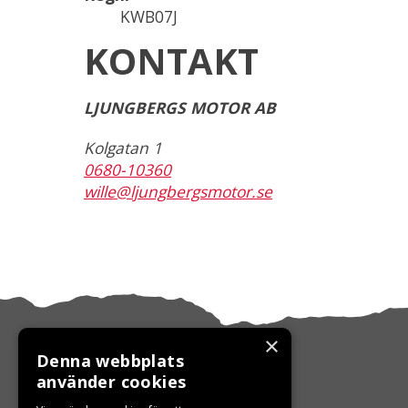
KWB07J
KONTAKT
LJUNGBERGS MOTOR AB
Kolgatan 1
0680-10360
wille@ljungbergsmotor.se
×
Denna webbplats
använder cookies