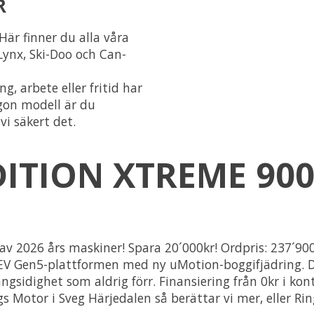
R
är finner du alla våra
 Lynx, Ski-Doo och Can-
ng, arbete eller fritid har
ågon modell är du
vi säkert det.
DITION XTREME 900
v 2026 års maskiner! Spara 20´000kr! Ordpris: 237´900k
EV Gen5-plattformen med ny uMotion-boggifjädring. D
sidighet som aldrig förr. Finansiering från 0kr i konta
 Motor i Sveg Härjedalen så berättar vi mer, eller Ring 