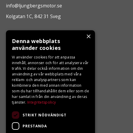
info@ljungbergsmotor.se
Kolgatan 1C, 842 31 Sveg
ÖPPETTIDER
×
Denna webbplats
Måndag - Fredag 10.00 -17.00
använder cookies
Vi använder cookies för att anpassa
innehåll, annonser och för att analysera vår
LJUNGBERGS MOTOR
trafik. Vi delar också information om din
användning av vår webbplats med våra
Din BRP återförsäljare i Sveg!
reklam- och analyspartners som kan
kombinera den med annan information
som du har tillhandahållit dem eller som de
har samlat in från din användning av deras
tjänster.
Integritetspolicy
STRIKT NÖDVÄNDIGT
PRESTANDA