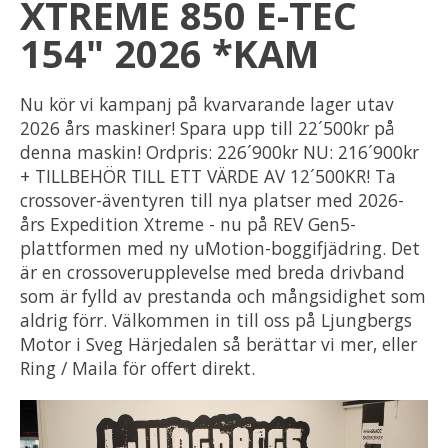
XTREME 850 E-TEC
154" 2026 *KAM
Nu kör vi kampanj på kvarvarande lager utav
2026 års maskiner! Spara upp till 22´500kr på
denna maskin! Ordpris: 226´900kr NU: 216´900kr
+ TILLBEHÖR TILL ETT VÄRDE AV 12´500KR! Ta
crossover-äventyren till nya platser med 2026-
års Expedition Xtreme - nu på REV Gen5-
plattformen med ny uMotion-boggifjädring. Det
är en crossoverupplevelse med breda drivband
som är fylld av prestanda och mångsidighet som
aldrig förr. Välkommen in till oss på Ljungbergs
Motor i Sveg Härjedalen så berättar vi mer, eller
Ring / Maila för offert direkt.