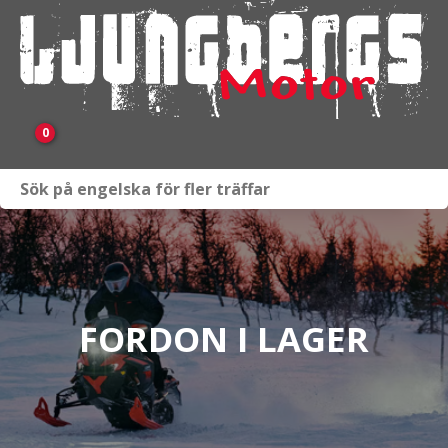
0
Webbutik
Fordon i lager
Verkstad
FORDON I LAGER
KAMPANJ
BRP
Släpvagnar & Skylift