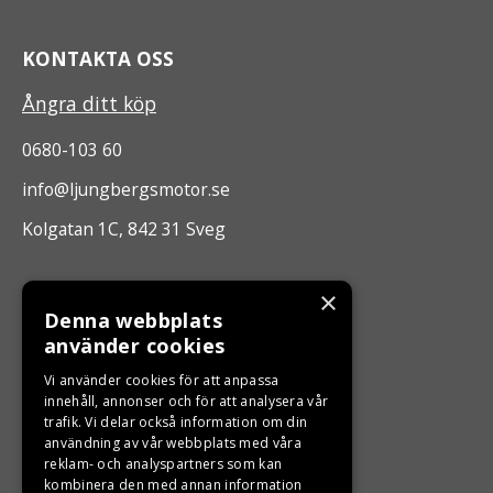
KONTAKTA OSS
Ångra ditt köp
0680-103 60
info@ljungbergsmotor.se
Kolgatan 1C, 842 31 Sveg
ÖPPETTIDER
×
Denna webbplats
Måndag - Fredag 10.00 -17.00
använder cookies
Vi använder cookies för att anpassa
LJUNGBERGS MOTOR
innehåll, annonser och för att analysera vår
trafik. Vi delar också information om din
användning av vår webbplats med våra
Din BRP återförsäljare i Sveg!
reklam- och analyspartners som kan
kombinera den med annan information