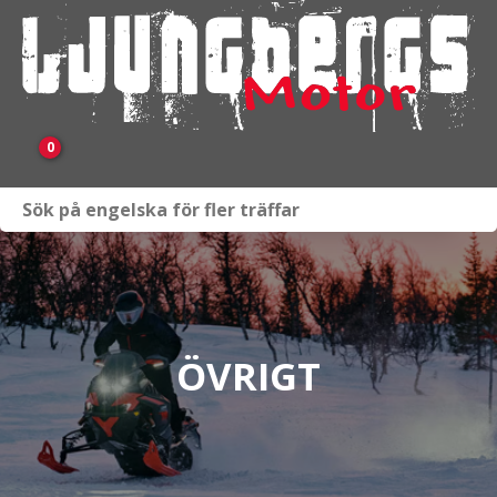
0
Webbutik
Fordon i lager
Verkstad
ÖVRIGT
KAMPANJ
BRP
Släpvagnar & Skylift