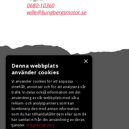
0680-10360
wille@ljungbergsmotor.se
×
Denna webbplats
använder cookies
KONTAKTA OSS
Vi använder cookies för att anpassa
innehåll, annonser och för att analysera vår
trafik. Vi delar också information om din
Ångra ditt köp
användning av vår webbplats med våra
reklam- och analyspartners som kan
0680-103 60
kombinera den med annan information
som du har tillhandahållit dem eller som de
info@ljungbergsmotor.se
har samlat in från din användning av deras
tjänster.
Integritetspolicy
Kolgatan 1C, 842 31 Sveg