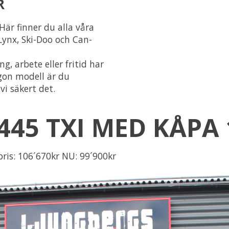
R
är finner du alla våra
 Lynx, Ski-Doo och Can-
ng, arbete eller fritid har
ågon modell är du
vi säkert det.
45 TXI MED KÅPA 
ris: 106´670kr NU: 99´900kr